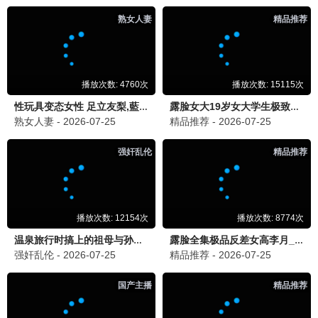
粉红影院画质好清晰！猫的树导演yyds，周
翊然张淼怡甜晕我～
15分钟前
恋爱观察员
· 心动的信号6绝了
每一对都好好嗑！在粉红影院追恋综体验感满
分！
1小时前
粉红
影院
少女心专属 · 甜剧浪漫免费看 · 治愈每一刻