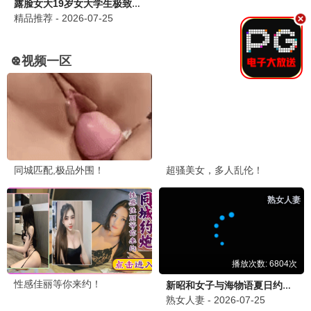
💌 粉红影迷留言板 · 甜度聚集地
分享你的心动瞬间，安利超甜剧集，一起磕糖！
甜蜜发布
🍬 最新粉红留言 · 甜甜互动
草莓味少女
· 当我飞奔向你太好磕了