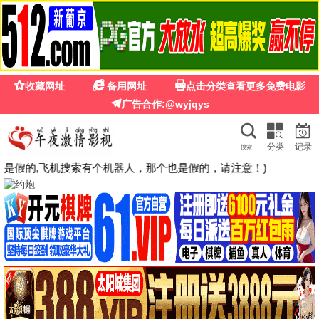
粉红
影院
粉红影院 · 甜度满分
专属少女心的影视乐园，超甜宠剧、浪漫电
影、心动综艺，治愈你的每个粉红时刻～
开启甜蜜之旅