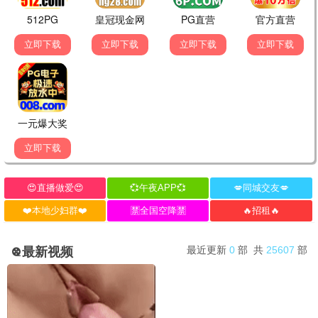
🌸 怦然心动20岁
青春毕业旅行，怦然浪漫的夏天。
👑 乘风2025
姐姐们闪耀舞台，又美又飒。