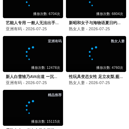
如此可爱的我们
青梅竹马高甜剧