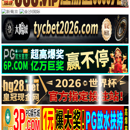
🍬 甜宠剧场 · 糖分超标
高甜吻戏 | 双向奔赴 | 治愈系恋爱
💗 偷偷藏不住