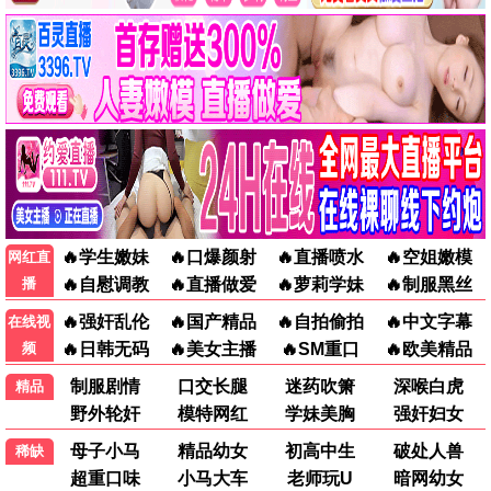
🔥 你是我的人间烟火
杨洋王楚然，双向救赎高甜消防恋。
抢先看